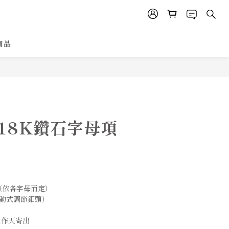
商品
 18K鑽石字母項
ct（依各字母而定）
滑動式調節釦頭）
工作天寄出