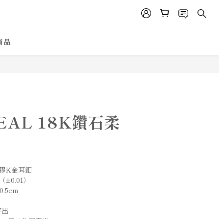
商品
EAL 18K鑽石柔
矽膠K金耳釦
（±0.01）
0.5cm
寄出