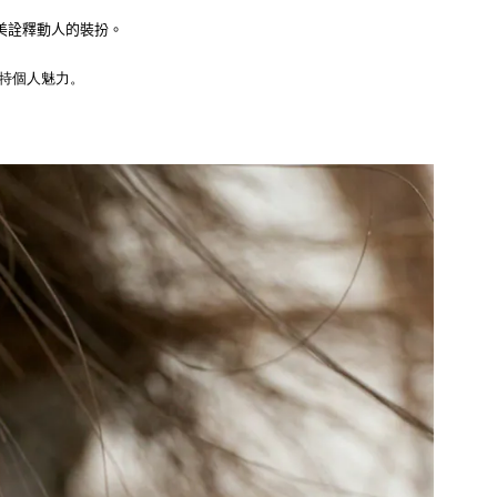
美詮釋動人的裝扮。
特個人魅力。