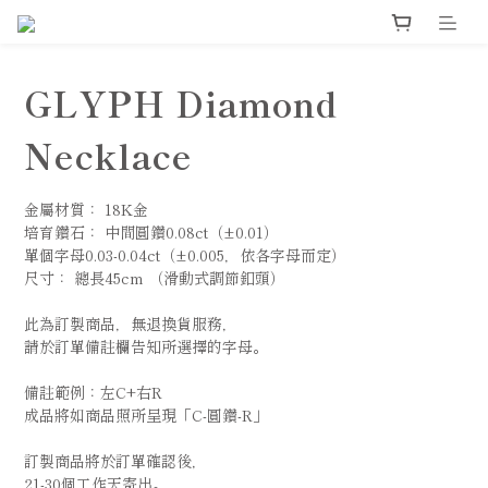
GLYPH Diamond
Necklace
金屬材質： 18K金
培育鑽石： 中間圓鑽0.08ct（±0.01）
單個字母0.03-0.04ct（±0.005，依各字母而定）
尺寸： 總長45cm （滑動式調節釦頭）
此為訂製商品，無退換貨服務，
請於訂單備註欄告知所選擇的字母。
備註範例：左C+右R
成品將如商品照所呈現「C-圓鑽-R」
訂製商品將於訂單確認後，
21-30個工作天寄出。