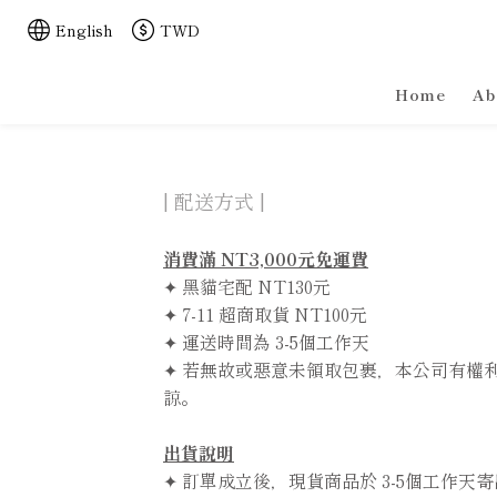
English
TWD
Home
Ab
| 配送方式 |
消費滿 NT3,000元免運費
✦ 黑貓宅配 NT130元
✦ 7-11 超商取貨 NT100元
✦ 運送時間為 3-5個工作天
✦ 若無故或惡意未領取包裹，本公司有權
諒。
出貨說明
✦ 訂單成立後，現貨商品於 3-5個工作天寄