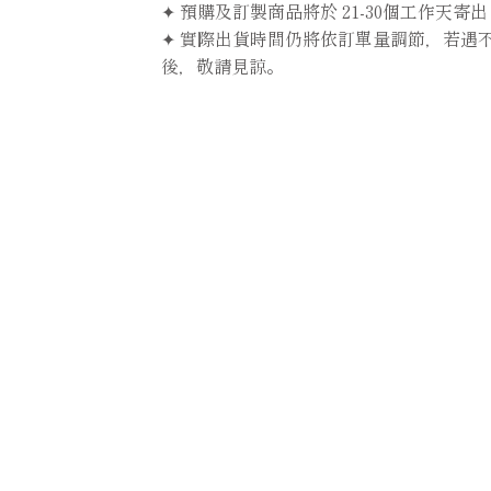
✦ 預購及訂製商品將於 21-30個工作天寄出
✦ 實際出貨時間仍將依訂單量調節，若遇
後，敬請見諒。