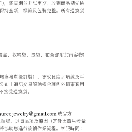
假日)，鑑賞期並非試用期，收到商品請先檢
保持全新，標籤及包裝完整。所有退換貨
包裝盒、收納袋、提袋、和全部附加內容物)
均為接單後訂製）、更改長度之項鍊及手
公布「通訊交易解除權合理例外情事適用
利不接受退換貨。
huree.jewelry@gmail.com
或官方
供訂單編號、退貨品項及原因（耳針因衛生考量
將協助您進行後續作業流程。客服時間：