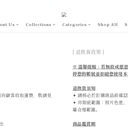
out Us
Collections
Categories
Shop All
S
| 退換貨政策 |
※ 溫馨提醒：若無故或惡
停您的帳號並拒絕您使用本
退換貨須知
利向顧客收取運費，敬請見
✦ 請務必於訂購商品前確
✦ 非瑕疵範圍：照片色差、鑽石
屬合理範圍。
出
商品鑑賞期