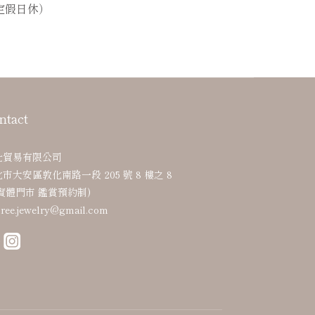
（國定假日休）
ntact
仕貿易有限公司
市大安區敦化南路一段 205 號 8 樓之 8
實體門市 鑑賞預約制)
ree.jewelry@gmail.com