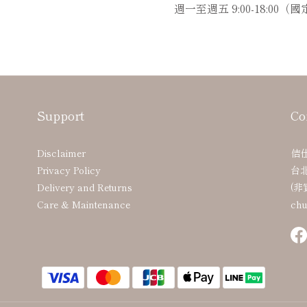
週一至週五 9:00-18:00
Support
Co
Disclaimer
佶
Privacy Policy
台北
Delivery and Returns
(非
Care & Maintenance
chu