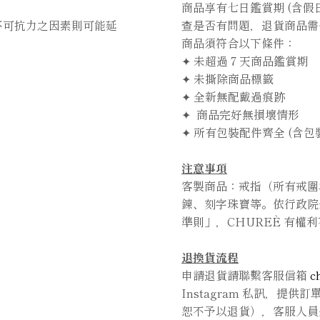
商品享有七日鑑賞期 (含
不可抗力之因素則可能延
查是否有問題，退貨商品需
商品須符合以下條件：
✦ 未超過７天商品鑑賞期
✦ 未撕除商品標籤
✦ 全新無配戴過痕跡
✦ 商品完好無損壞情形
✦ 所有包裝配件齊全 (含
注意事項
客製商品：戒指（所有戒圍
鍊、刻字珠寶等。依行政院
準則」，CHUREÈ 有權
退換貨流程
申請退貨請聯繫客服信箱
c
Instagram 私訊，提
恕不予以退貨），客服人員